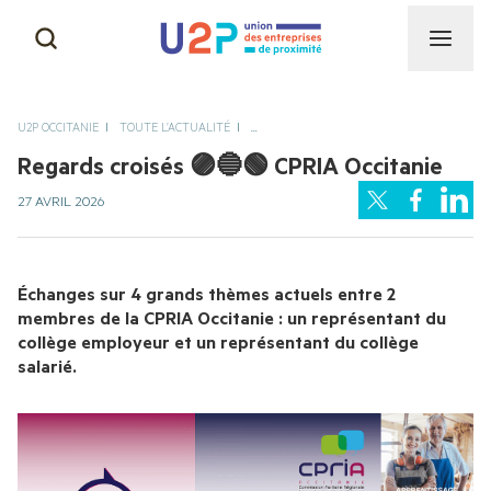
CAPEB
NOS MISSIONS
U2P OCCITANIE
TOUTE L’ACTUALITÉ
...
CGAD
Regards croisés 🟣🔵🟢 CPRIA Occitanie
NOTRE HISTOIRE & NOS
27 AVRIL 2026
SUCCÈS
CNAMS
NOS INSTANCES
Échanges sur 4 grands thèmes actuels entre 2 
UNAPL
membres de la CPRIA Occitanie : un représentant du 
collège employeur et un représentant du collège 
NOTRE ÉQUIPE
salarié.
CNATP
AUTRES ACTIVITÉS DE
PROXIMITÉ