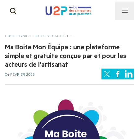
CAPEB
NOS MISSIONS
U2P OCCITANIE
TOUTE L’ACTUALITÉ
...
CGAD
Ma Boite Mon Équipe : une plateforme
NOTRE HISTOIRE & NOS
simple et gratuite conçue par et pour les
SUCCÈS
acteurs de l’artisanat
CNAMS
04 FÉVRIER 2025
NOS INSTANCES
UNAPL
NOTRE ÉQUIPE
CNATP
AUTRES ACTIVITÉS DE
PROXIMITÉ