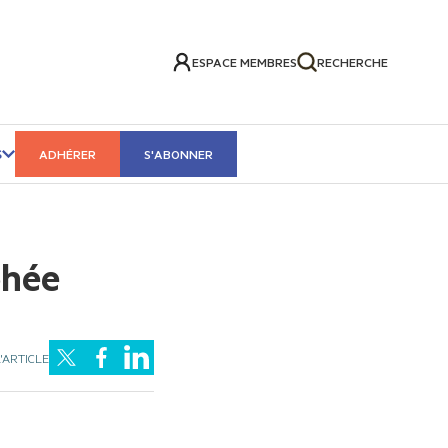
ESPACE MEMBRES
RECHERCHE
S
ADHÉRER
S'ABONNER
phée
'ARTICLE