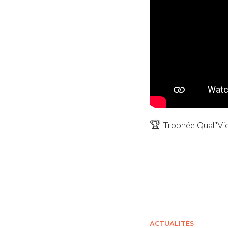
🏆 Trophée Quali'Vie
ACTUALITÉS