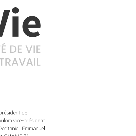
président de 
Coulom vice-président 
ccitanie : Emmanuel 
la CNAMS 31.