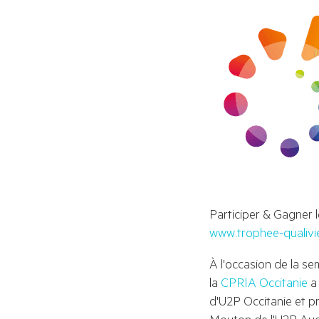
Participer & Gagner l
www.trophee-qualivie
À l'occasion de la se
la 
CPRIA Occitanie
 a
d'U2P Occitanie et pr
Mouton de l'U2P Aud