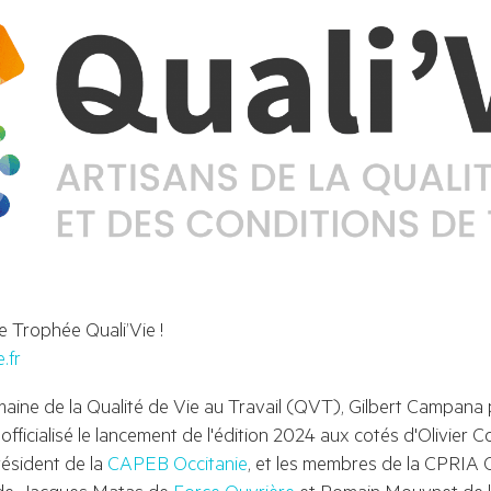
e Trophée Quali’Vie ! 
.fr
maine de la Qualité de Vie au Travail (QVT), Gilbert Campana 
 officialisé le lancement de l'édition 2024 aux cotés d'Olivier 
ésident de la 
CAPEB Occitanie
, et les membres de la CPRIA O
e, Jacques Matas de 
Force Ouvrière
 et Romain Mouynet de 