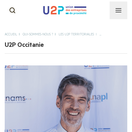
CAPEB
NOS MISSIONS
ACCUEIL
QUI-SOMMES-NOUS ?
LES U2P TERRITORIALES
...
CGAD
U2P Occitanie
NOTRE HISTOIRE & NOS
SUCCÈS
CNAMS
NOS INSTANCES
UNAPL
NOTRE ÉQUIPE
CNATP
AUTRES ACTIVITÉS DE
PROXIMITÉ