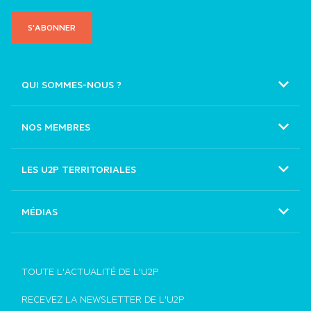
S'ABONNER
QUI SOMMES-NOUS ?
Nos missions
Nos instances
NOS MEMBRES
CAPEB
Notre histoire et nos succès
CGAD
LES U2P TERRITORIALES
Notre équipe
CNAMS
MÉDIAS
UNAPL
Communiqués de presse
CNATP
Photos
Tous les membres
TOUTE L'ACTUALITÉ DE L'U2P
Chaîne Youtube de l'U2P
RECEVEZ LA NEWSLETTER DE L'U2P