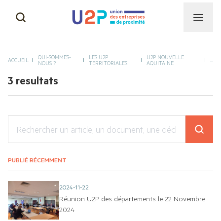
CAPEB
NOS MISSIONS
QUI-SOMMES-
LES U2P
U2P NOUVELLE
ACCUEIL
...
NOUS ?
TERRITORIALES
AQUITAINE
CGAD
3 resultats
NOTRE HISTOIRE & NOS
SUCCÈS
CNAMS
NOS INSTANCES
UNAPL
NOTRE ÉQUIPE
PUBLIÉ RÉCEMMENT
CNATP
2024-11-22
Réunion U2P des départements le 22 Novembre
AUTRES ACTIVITÉS DE
PROXIMITÉ
2024