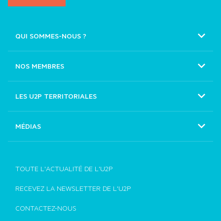
QUI SOMMES-NOUS ?
Nos missions
Nos instances
NOS MEMBRES
CAPEB
Notre histoire et nos succès
CGAD
LES U2P TERRITORIALES
Notre équipe
CNAMS
MÉDIAS
UNAPL
Communiqués de presse
CNATP
Photos
Tous les membres
TOUTE L'ACTUALITÉ DE L'U2P
Chaîne Youtube de l'U2P
RECEVEZ LA NEWSLETTER DE L'U2P
CONTACTEZ-NOUS