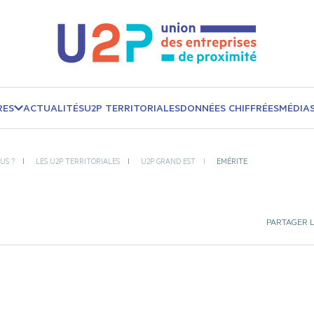
RES
ACTUALITÉS
U2P TERRITORIALES
DONNÉES CHIFFRÉES
MÉDIA
US ?
LES U2P TERRITORIALES
U2P GRAND EST
EMÉRITE
PARTAGER L