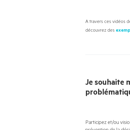
A travers ces vidéos d
découvrez des
exempl
Je souhaite 
problématiq
Participez et/ou visi
prévention de la dési