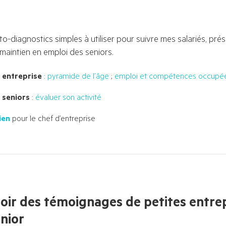
o-diagnostics simples à utiliser pour suivre mes salariés, prés
e maintien en emploi des seniors.
 entreprise
:
pyramide de l’âge
;
emploi et compétences occupées
 seniors
:
évaluer son activité
ien
pour le chef d’entreprise
voir des témoignages de petites entrep
enior