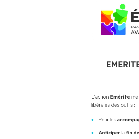
EMERITE, 
L’action 
Emérite 
met
libérales des outils :
Pour les
accompa
Anticiper
la
fin d