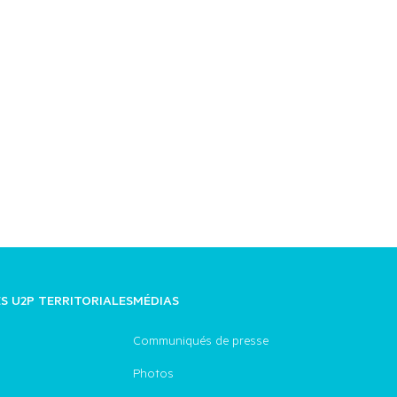
ES U2P TERRITORIALES
MÉDIAS
Communiqués de presse
Photos