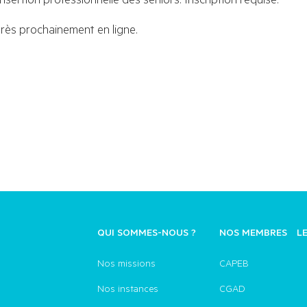
rès prochainement en ligne.
QUI SOMMES-NOUS ?
NOS MEMBRES
L
Nos missions
CAPEB
Nos instances
CGAD