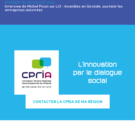
ÉMISSION DU
30 JUILLET 2026
Interview de Michel Picon sur LCI - Incendies en Gironde, soutenir les
entreprises sinistrées
Prévenir les conflits et favoriser l’écoute
dans les TPE
La CPRIA : un espace unique de dialogue
entre représentants des salariés et des
employeurs de l’artisanat (bâtiment,
services, alimentation), dans les entreprises
de moins de 11 salariés.
CONTACTER LA CPRIA DE MA RÉGION