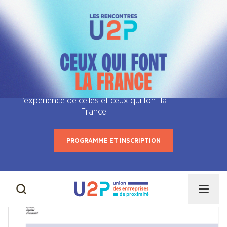
Les Rencontres U2P : Jeudi 24
septembre 2026
À quelques mois de l’élection présidentielle,
l’U2P entend éclairer le débat public en
affirmant ses convictions et en présentant
des propositions concrètes, nourries par
l’expérience de celles et ceux qui font la
France.
PROGRAMME ET INSCRIPTION
CAPEB
NOS MISSIONS