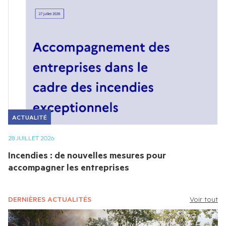
CGAD
NOTRE HISTOIRE & NOS
SUCCÈS
CNAMS
NOS INSTANCES
UNAPL
NOTRE ÉQUIPE
CNATP
ACTUALITÉ
28 JUILLET 2026
AUTRES ACTIVITÉS DE
Incendies : de nouvelles mesures pour
PROXIMITÉ
accompagner les entreprises
COMMUNIQUÉS DE PRESSE
TOUS LES MEMBRES
DERNIÈRES ACTUALITÉS
Voir tout
PHOTOS